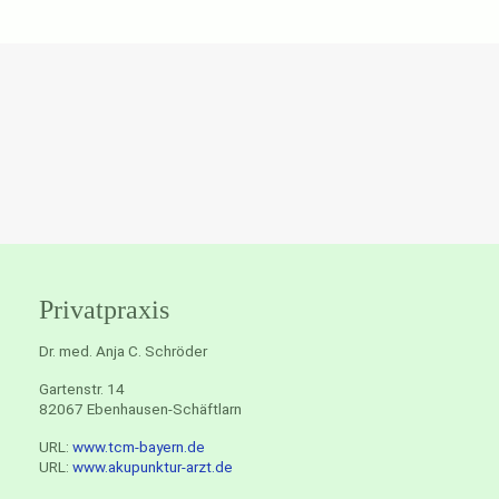
Privatpraxis
Dr. med. Anja C. Schröder
Gartenstr. 14
82067 Ebenhausen-Schäftlarn
URL:
www.tcm-bayern.de
URL:
www.akupunktur-arzt.de