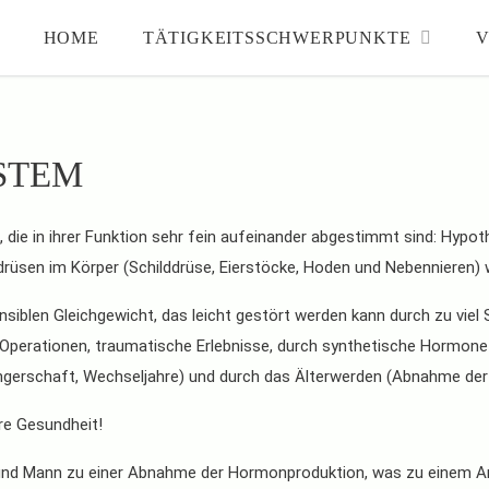
HOME
TÄTIGKEITSSCHWERPUNKTE
V
STEM
ie in ihrer Funktion sehr fein aufeinander abgestimmt sind: Hypo
üsen im Körper (Schilddrüse, Eierstöcke, Hoden und Nebennieren) w
iblen Gleichgewicht, das leicht gestört werden kann durch zu viel S
perationen, traumatische Erlebnisse, durch synthetische Hormone (P
gerschaft, Wechseljahre) und durch das Älterwerden (Abnahme der
re Gesundheit!
nd Mann zu einer Abnahme der Hormonproduktion, was zu einem Anst