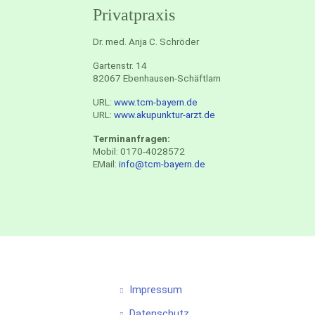
Privatpraxis
Dr. med. Anja C. Schröder
Gartenstr. 14
82067 Ebenhausen-Schäftlarn
URL:
www.tcm-bayern.de
URL:
www.akupunktur-arzt.de
Terminanfragen:
Mobil: 0170-4028572
EMail:
info@tcm-bayern.de
Impressum
Datenschutz