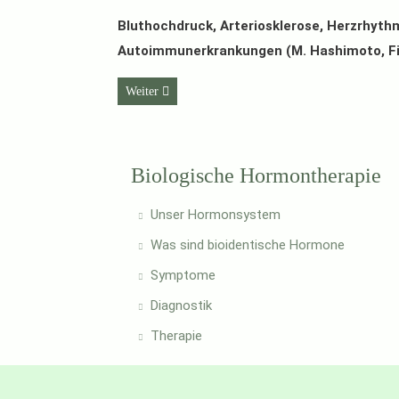
Bluthochdruck, Arteriosklerose, Herzrhyt
Autoimmunerkrankungen (M. Hashimoto, Fib
Nächster Beitrag: Bioidentische Hormone
Weiter
Biologische Hormontherapie
Unser Hormonsystem
Was sind bioidentische Hormone
Symptome
Diagnostik
Therapie