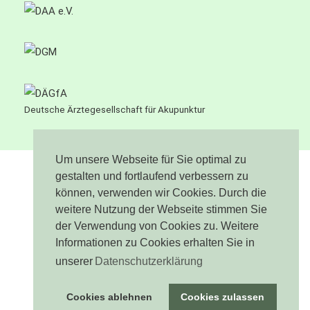
Deutsche Ärztegesellschaft für Akupunktur
Um unsere Webseite für Sie optimal zu
gestalten und fortlaufend verbessern zu
können, verwenden wir Cookies. Durch die
Impressum
weitere Nutzung der Webseite stimmen Sie
Datenschutz
der Verwendung von Cookies zu. Weitere
Informationen zu Cookies erhalten Sie in
Sitemap
unserer
Datenschutzerklärung
Cookies ablehnen
Cookies zulassen
© DR. MED. ANJA C. SCHRÖDER, REALISATION BY
OBM-MEDIA E.K.