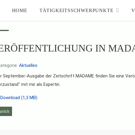
HOME
TÄTIGKEITSSCHWERPUNKTE
V
ERÖFFENTLICHUNG IN MADAM
ategorie:
Aktuelles
er September-Ausgabe der Zeitschrift MADAME finden Sie eine Ver
rzustand" mit mir als Expertin.
Download (1,3 MB)
heriger Beitrag: November 2025
urück