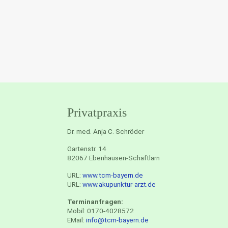
Privatpraxis
Dr. med. Anja C. Schröder
Gartenstr. 14
82067 Ebenhausen-Schäftlarn
URL:
www.tcm-bayern.de
URL:
www.akupunktur-arzt.de
Terminanfragen:
Mobil: 0170-4028572
EMail:
info@tcm-bayern.de