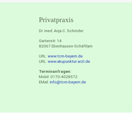
Privatpraxis
Dr. med. Anja C. Schröder
Gartenstr. 14
82067 Ebenhausen-Schäftlarn
URL:
www.tcm-bayern.de
URL:
www.akupunktur-arzt.de
Terminanfragen:
Mobil: 0170-4028572
EMail:
info@tcm-bayern.de