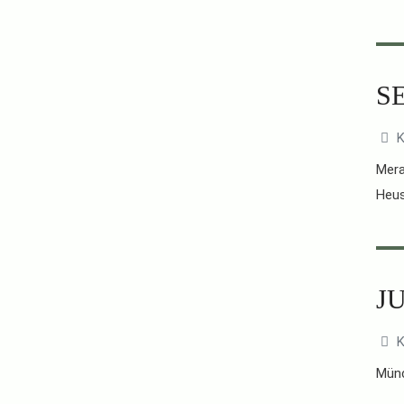
S
K
Mera
Heu
JU
K
Münc