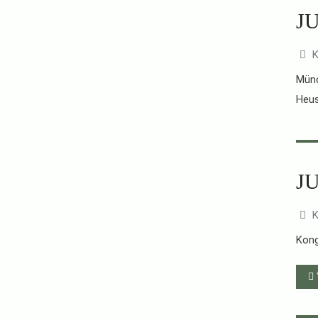
JU
K
Münc
Heu
JU
K
Kong
W