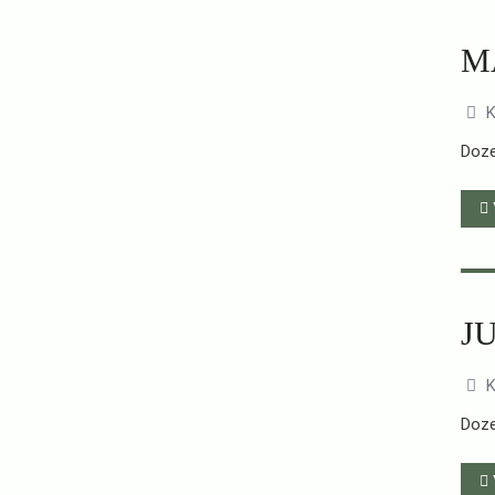
M
K
Doze
JU
K
Doze
W