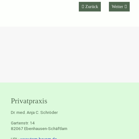
Vorheriger Beitrag: September 
Nächster Beitr
Zurück
Weiter
Privatpraxis
Dr. med. Anja C. Schröder
Gartenstr. 14
82067 Ebenhausen-Schäftlarn